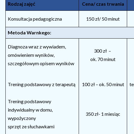
Rodzaj zajęć
Cena/ czas trwania
Konsultacja pedagogiczna
150 zł/ 50 minut
Metoda Warnkego:
Diagnoza wraz z wywiadem,
300 zł –
omówieniem wyników,
ok. 70 minut
szczegółowym opisem wyników
Trening podstawowy z terapeutą
100 zł – ok. 50 minut
te
Trening podstawowy
indywidualny w domu,
350 zł- 1 miesiąc
wypożyczony
sprzęt ze słuchawkami