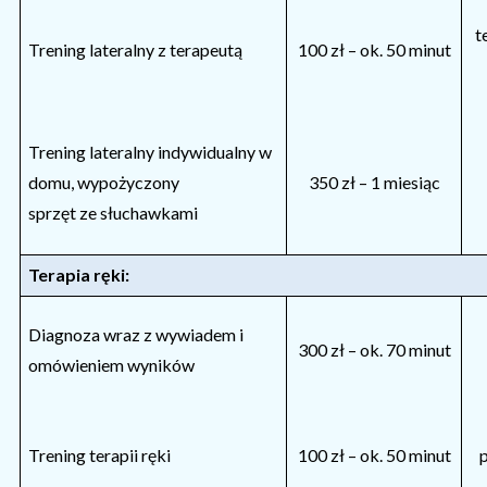
t
Trening lateralny z terapeutą
100 zł – ok. 50 minut
Trening lateralny indywidualny w
domu, wypożyczony
350 zł – 1 miesiąc
sprzęt ze słuchawkami
Terapia ręki:
Diagnoza wraz z wywiadem i
300 zł – ok. 70 minut
omówieniem wyników
Trening terapii ręki
100 zł – ok. 50 minut
p