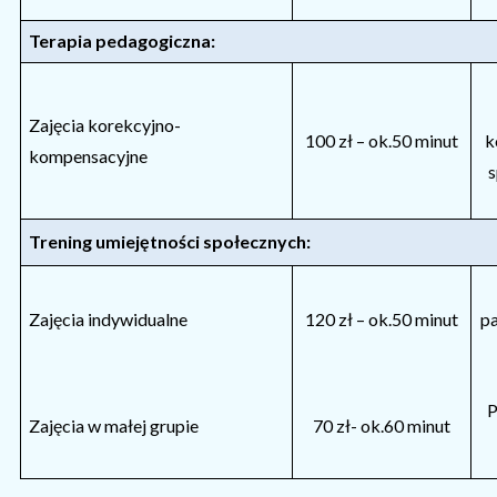
Terapia pedagogiczna:
Zajęcia korekcyjno-
100 zł – ok.50 minut
k
kompensacyjne
s
Trening umiejętności społecznych:
Zajęcia indywidualne
120 zł – ok.50 minut
pa
P
Zajęcia w małej grupie
70 zł- ok.60 minut